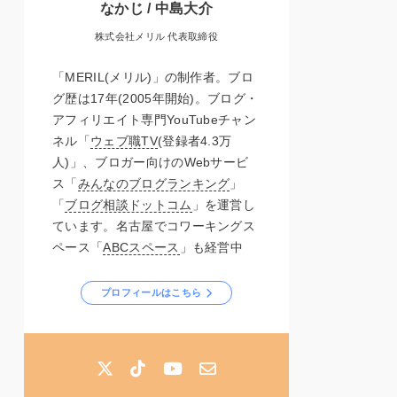
なかじ / 中島大介
株式会社メリル 代表取締役
「MERIL(メリル)」の制作者。ブロ
グ歴は17年(2005年開始)。ブログ・
アフィリエイト専門YouTubeチャン
ネル「
ウェブ職TV
(登録者4.3万
人)」、ブロガー向けのWebサービ
ス「
みんなのブログランキング
」
「
ブログ相談ドットコム
」を運営し
ています。名古屋でコワーキングス
ペース「
ABCスペース
」も経営中
プロフィールはこちら