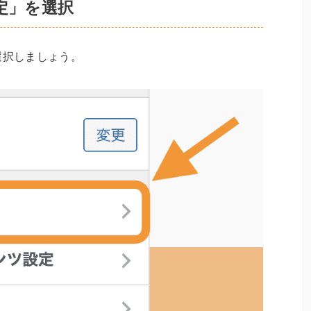
本設定」を選択
を選択しましょう。