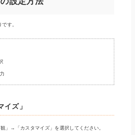
」の設定方法
りです。
択
力
マイズ」
外観」→「カスタマイズ」を選択してください。