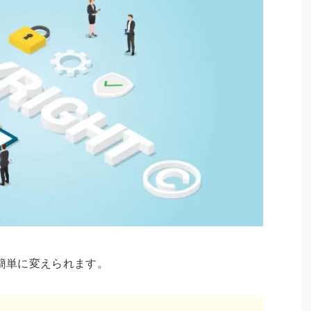
を簡単に変えられます。