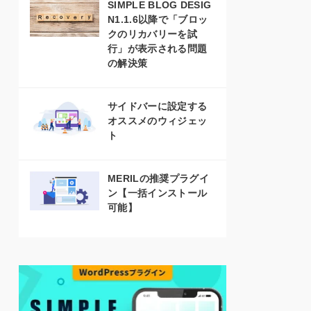
SIMPLE BLOG DESIG
N1.1.6以降で「ブロッ
クのリカバリーを試
行」が表示される問題
の解決策
サイドバーに設定する
オススメのウィジェッ
ト
MERILの推奨プラグイ
ン【一括インストール
可能】