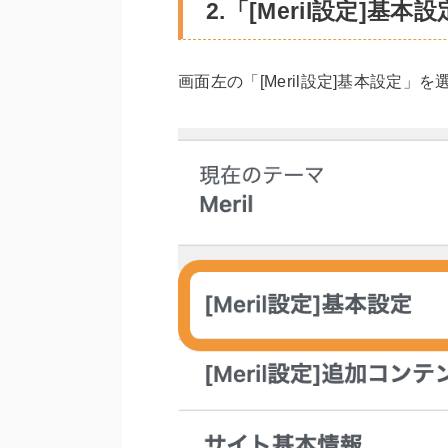
2.「[Meril設定]基
画面左の「[Meril設定]基本設定」