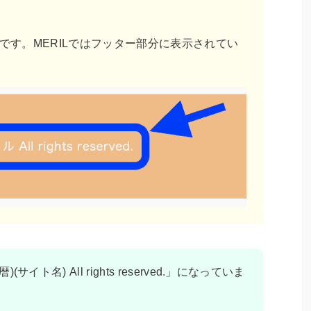
です。MERILではフッター部分に表示されてい
サイト名) All rights reserved.」になっていま