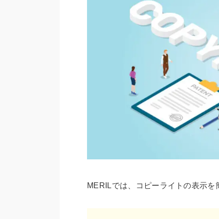
MERILでは、コピーライトの表示