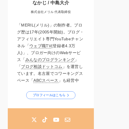
なかじ / 中島大介
株式会社メリル 代表取締役
「MERIL(メリル)」の制作者。ブロ
グ歴は17年(2005年開始)。ブログ・
アフィリエイト専門YouTubeチャン
ネル「
ウェブ職TV
(登録者4.3万
人)」、ブロガー向けのWebサービ
ス「
みんなのブログランキング
」
「
ブログ相談ドットコム
」を運営し
ています。名古屋でコワーキングス
ペース「
ABCスペース
」も経営中
プロフィールはこちら