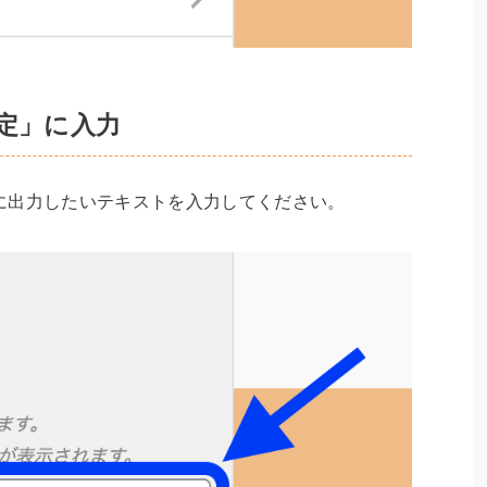
設定」に入力
に出力したいテキストを入力してください。