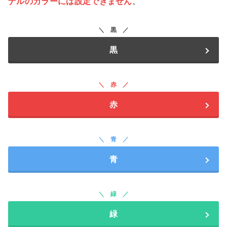
ナルのカラーには設定できません
。
黒
黒
赤
赤
青
青
緑
緑